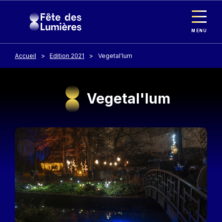
Panneau de gestion des cookies
Aller au contenu principal
MENU
Accueil
Edition 2021
Vegetal'lum
Vegetal'lum
Image